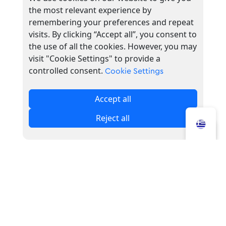
Η πρόσβαση με τα Μέσα Μαζικής
the most relevant experience by
Μεταφοράς είναι εύκολη, καθώς η περιοχή
remembering your preferences and repeat
εξυπηρετείται από λεωφορειακές γραμμές
visits. By clicking “Accept all”, you consent to
που διέρχονται από τη Λεωφόρο Πειραιώς
the use of all the cookies. However, you may
και την ευρύτερη περιοχή του Ρέντη.
visit "Cookie Settings" to provide a
controlled consent.
Cookie Settings
Με λεωφορείο: Γραμμή 838, Στάσεις: 2η
Αγίας Άννης (300 μ.) | Σχολείο 3η Αγίας
Accept all
Άννης (280 μ.)
Reject all
Με τρόλεϊ: Γραμμή 21, Στάση:
Παπαδοπούλου (1,3 χλμ.)
Με μετρό: Γραμμή 3, Σταθμός: Ελαιώνας (2,4
χλμ.)
*Όσον αφορά στα κατοικίδια, στον χώρο
του
Onassis Ready
επιτρέπονται μόνο
σκύλοι συνοδείας.